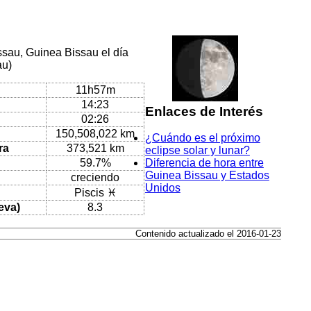
ssau, Guinea Bissau el día
au)
11h57m
14:23
Enlaces de Interés
02:26
150,508,022 km
¿Cuándo es el próximo
ra
373,521 km
eclipse solar y lunar?
59.7%
Diferencia de hora entre
Guinea Bissau y Estados
creciendo
Unidos
Piscis ♓
eva)
8.3
Contenido actualizado el 2016-01-23