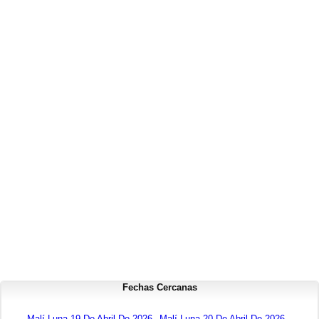
Fechas Cercanas
Malí Luna 19 De Abril De 2026
Malí Luna 20 De Abril De 2026