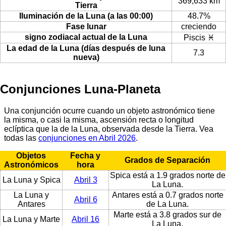
369,633 km
Tierra
Iluminación de la Luna (a las 00:00)
48.7%
Fase lunar
creciendo
signo zodiacal actual de la Luna
Piscis ♓
La edad de la Luna (días después de luna
7.3
nueva)
Conjunciones Luna-Planeta
Una conjunción ocurre cuando un objeto astronómico tiene
la misma, o casi la misma, ascensión recta o longitud
eclíptica que la de la Luna, observada desde la Tierra. Vea
todas las
conjunciones en Abril 2026
.
Objetos
Fecha y
Grados de Separación
Astronómicos
hora
Spica está a 1.9 grados norte de
La Luna y Spica
Abril 3
La Luna.
La Luna y
Antares está a 0.7 grados norte
Abril 6
Antares
de La Luna.
Marte está a 3.8 grados sur de
La Luna y Marte
Abril 16
La Luna.