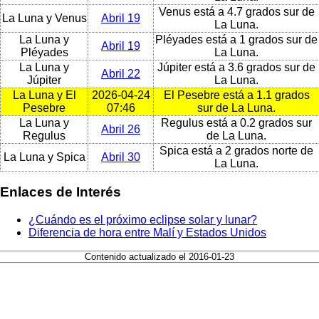
Venus está a 4.7 grados sur de
La Luna y Venus
Abril 19
La Luna.
La Luna y
Pléyades está a 1 grados sur de
Abril 19
Pléyades
La Luna.
La Luna y
Júpiter está a 3.6 grados sur de
Abril 22
Júpiter
La Luna.
La Luna y El
2026-04-24
El Pesebre está a 1.1 grados
Pesebre
07:46
sur de La Luna.
La Luna y
Regulus está a 0.2 grados sur
Abril 26
Regulus
de La Luna.
Spica está a 2 grados norte de
La Luna y Spica
Abril 30
La Luna.
Enlaces de Interés
¿Cuándo es el próximo eclipse solar y lunar?
Diferencia de hora entre Malí y Estados Unidos
Contenido actualizado el 2016-01-23