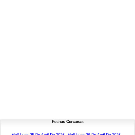
Fechas Cercanas
Malí Luna 25 De Abril De 2026
Malí Luna 26 De Abril De 2026