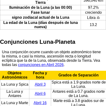
396,040 km
Tierra
Iluminación de la Luna (a las 00:00)
97.2%
Fase lunar
creciendo
signo zodiacal actual de la Luna
Libra ♎
La edad de la Luna (días después de luna
13.2
nueva)
Conjunciones Luna-Planeta
Una conjunción ocurre cuando un objeto astronómico tiene
la misma, o casi la misma, ascensión recta o longitud
eclíptica que la de la Luna, observada desde la Tierra. Vea
todas las
conjunciones en Abril 2026
.
Objetos
Fecha y
Grados de Separación
Astronómicos
hora
Spica está a 1.9 grados norte de
La Luna y Spica
Abril 3
La Luna.
La Luna y
Antares está a 0.7 grados norte
Abril 6
Antares
de La Luna.
Marte está a 3.8 grados sur de
La Luna y Marte
Abril 16
La Luna.