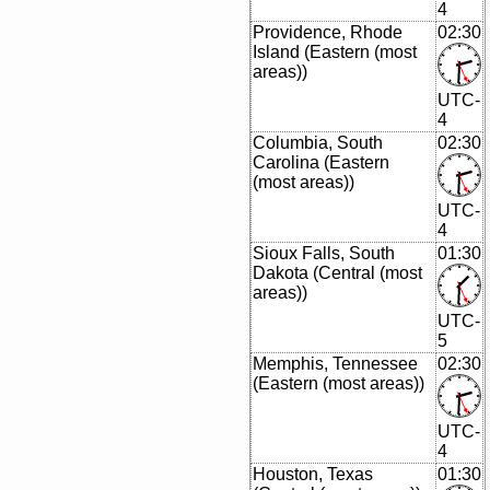
4
Providence, Rhode
02:30
Island (Eastern (most
areas))
UTC-
4
Columbia, South
02:30
Carolina (Eastern
(most areas))
UTC-
4
Sioux Falls, South
01:30
Dakota (Central (most
areas))
UTC-
5
Memphis, Tennessee
02:30
(Eastern (most areas))
UTC-
4
Houston, Texas
01:30