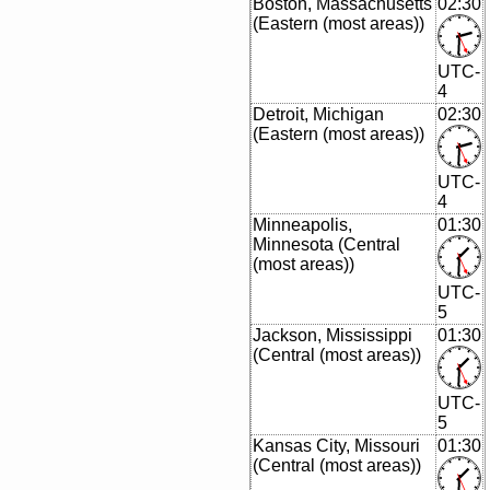
Boston, Massachusetts
02:30
(Eastern (most areas))
UTC-
4
Detroit, Michigan
02:30
(Eastern (most areas))
UTC-
4
Minneapolis,
01:30
Minnesota (Central
(most areas))
UTC-
5
Jackson, Mississippi
01:30
(Central (most areas))
UTC-
5
Kansas City, Missouri
01:30
(Central (most areas))