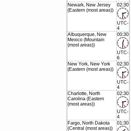
Newark, New Jersey
02:30
(Eastern (most areas))
UTC-
4
Albuquerque, New
00:30
Mexico (Mountain
(most areas))
UTC-
6
New York, New York
02:30
(Eastern (most areas))
UTC-
4
Charlotte, North
02:30
Carolina (Eastern
(most areas))
UTC-
4
Fargo, North Dakota
01:30
(Central (most areas))