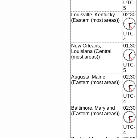
UTC-
5
Louisville, Kentucky
02:30
(Eastern (most areas))
UTC-
4
New Orleans,
01:30
Louisiana (Central
(most areas))
UTC-
5
Augusta, Maine
02:30
(Eastern (most areas))
UTC-
4
Baltimore, Maryland
02:30
(Eastern (most areas))
UTC-
4