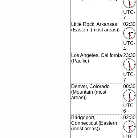
UTC-
7
Little Rock, Arkansas
02:30
(Eastern (most areas))
UTC-
4
Los Angeles, California
23:30
(Pacific)
UTC-
7
Denver, Colorado
00:30
(Mountain (most
areas))
UTC-
6
Bridgeport,
02:30
Connecticut (Eastern
(most areas))
UTC-