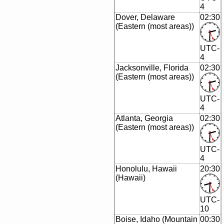
4
Dover, Delaware
02:30
(Eastern (most areas))
UTC-
4
Jacksonville, Florida
02:30
(Eastern (most areas))
UTC-
4
Atlanta, Georgia
02:30
(Eastern (most areas))
UTC-
4
Honolulu, Hawaii
20:30
(Hawaii)
UTC-
10
Boise, Idaho (Mountain
00:30