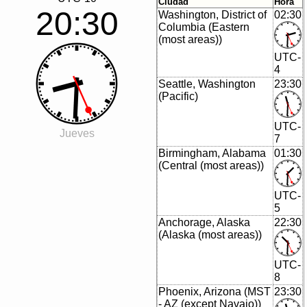
Ciudad
Hora
20:30
Washington, District of
02:30
Columbia (Eastern
(most areas))
UTC-
4
Seattle, Washington
23:30
(Pacific)
UTC-
Jueves
7
Birmingham, Alabama
01:30
(Central (most areas))
UTC-
5
Anchorage, Alaska
22:30
(Alaska (most areas))
UTC-
8
Phoenix, Arizona (MST
23:30
- AZ (except Navajo))