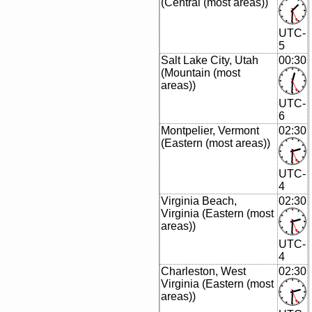
(Central (most areas))
UTC-
5
Salt Lake City, Utah
00:30
(Mountain (most
areas))
UTC-
6
Montpelier, Vermont
02:30
(Eastern (most areas))
UTC-
4
Virginia Beach,
02:30
Virginia (Eastern (most
areas))
UTC-
4
Charleston, West
02:30
Virginia (Eastern (most
areas))