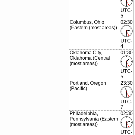
UTC-
5
Columbus, Ohio
02:30
(Eastern (most areas))
UTC-
4
Oklahoma City,
01:30
Oklahoma (Central
(most areas))
UTC-
5
Portland, Oregon
23:30
(Pacific)
UTC-
7
Philadelphia,
02:30
Pennsylvania (Eastern
(most areas))
UTC-