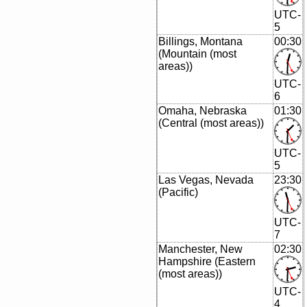
UTC-
5
Billings, Montana
00:30
(Mountain (most
areas))
UTC-
6
Omaha, Nebraska
01:30
(Central (most areas))
UTC-
5
Las Vegas, Nevada
23:30
(Pacific)
UTC-
7
Manchester, New
02:30
Hampshire (Eastern
(most areas))
UTC-
4