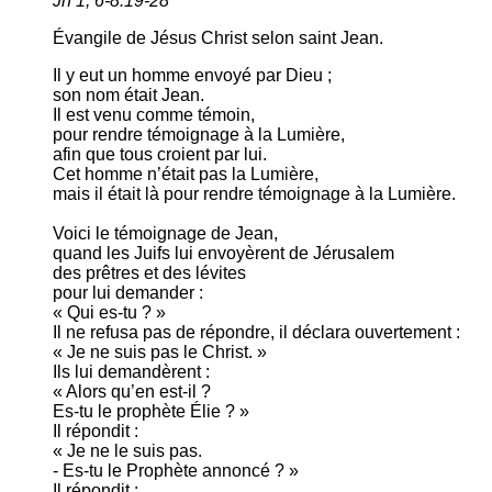
Jn 1, 6-8.19-28
Évangile de Jésus Christ selon saint Jean.
Il y eut un homme envoyé par Dieu ;
son nom était Jean.
Il est venu comme témoin,
pour rendre témoignage à la Lumière,
afin que tous croient par lui.
Cet homme n’était pas la Lumière,
mais il était là pour rendre témoignage à la Lumière.
Voici le témoignage de Jean,
quand les Juifs lui envoyèrent de Jérusalem
des prêtres et des lévites
pour lui demander :
« Qui es-tu ? »
Il ne refusa pas de répondre, il déclara ouvertement :
« Je ne suis pas le Christ. »
Ils lui demandèrent :
« Alors qu’en est-il ?
Es-tu le prophète Élie ? »
Il répondit :
« Je ne le suis pas.
- Es-tu le Prophète annoncé ? »
Il répondit :