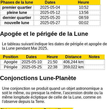
Phases de la lune
Dates
Heure
premier quartier
2025-05-04
10:52
pleine lune
2025-05-12
13:56
dernier quartier
2025-05-20
08:59
nouvelle lune
2025-05-27
00:02
Apogée et le périgée de la Lune
Le tableau suivant indique les dates de périgée et apogée de
la Lune pendant Mai 2025.
Position
Dates
Heure
Distance
Notes
Apogée
2025-05-10
21:50
406,244 km
Périgée
2025-05-25
22:38
359,022 km
Conjonctions Lune-Planète
Une conjonction se produit quand un objet astronomique a
soit le même, ou presque la même, l'ascension droite ou la
même longitude écliptique de celle de la Lune, comme on
l'observe depuis la Terre.