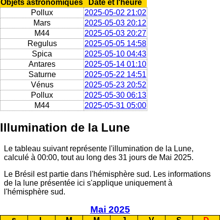
Objets astronomiques
Date et l'heure
Pollux
2025-05-02 21:02
Mars
2025-05-03 20:12
M44
2025-05-03 20:27
Regulus
2025-05-05 14:58
Spica
2025-05-10 04:43
Antares
2025-05-14 01:10
Saturne
2025-05-22 14:51
Vénus
2025-05-23 20:52
Pollux
2025-05-30 06:13
M44
2025-05-31 05:00
Illumination de la Lune
Le tableau suivant représente l'illumination de la Lune,
calculé à 00:00, tout au long des 31 jours de Mai 2025.
Le Brésil est partie dans l'hémisphère sud. Les informations
de la lune présentée ici s'applique uniquement à
l'hémisphère sud.
Mai 2025
s