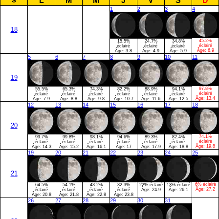
L
M
M
J
V
S
D
1
2
3
4
18
45.2%
15.5%
24.7%
34.8%
éclairé
éclairé
éclairé
éclairé
Âge:
6.9
Âge:
3.8
Âge:
4.9
Âge:
5.9
5
6
7
8
9
10
11
19
97.8%
55.5%
65.3%
74.3%
82.2%
88.9%
94.1%
éclairé
éclairé
éclairé
éclairé
éclairé
éclairé
éclairé
Âge:
13.4
Âge:
7.9
Âge:
8.8
Âge:
9.8
Âge:
10.7
Âge:
11.6
Âge:
12.5
12
13
14
15
16
17
18
20
74.1%
99.7%
99.8%
98.1%
94.6%
89.3%
82.4%
éclairé
éclairé
éclairé
éclairé
éclairé
éclairé
éclairé
Âge:
19.8
Âge:
14.3
Âge:
15.2
Âge:
16.1
Âge:
17
Âge:
17.9
Âge:
18.8
19
20
21
22
23
24
25
21
6% éclairé
64.5%
54.1%
43.2%
32.3%
22% éclairé
13% éclairé
Âge:
27.2
éclairé
éclairé
éclairé
éclairé
Âge:
24.9
Âge:
26.1
Âge:
20.8
Âge:
21.8
Âge:
22.8
Âge:
23.8
26
27
28
29
30
31