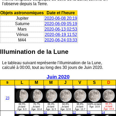
l'observe depuis la Terre.
Objets astronomiques
Date et l'heure
Jupiter
2020-06-08 20:19
Saturne
2020-06-09 05:19
Mars
2020-06-13 02:53
Vénus
2020-06-19 11:52
M44
2020-06-24 03:33
Illumination de la Lune
Le tableau suivant représente l'illumination de la Lune,
calculé à 00:00, tout au long des 30 jours de Juin 2020.
Juin 2020
s
L
M
M
J
V
S
D
1
2
3
4
5
6
7
23
98.5%
69.5%
79.7%
88.3%
94.8%
98.8%
100% éclairé
éclairé
éclairé
éclairé
éclairé
éclairé
éclairé
Âge:
14.8
Âge:
15.9
Âge:
9.3
Âge:
10.4
Âge:
11.5
Âge:
12.6
Âge:
13.7
8
9
10
11
12
13
14