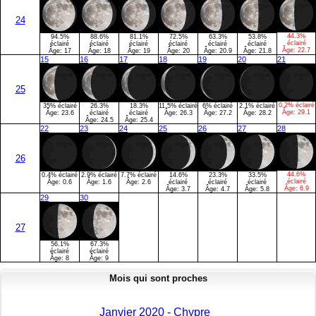
24
44.3%
94.5%
88.6%
81.1%
72.5%
63.3%
53.8%
éclairé
éclairé
éclairé
éclairé
éclairé
éclairé
éclairé
Âge:
22.7
Âge:
17
Âge:
18
Âge:
19
Âge:
20
Âge:
20.9
Âge:
21.8
15
16
17
18
19
20
21
25
0.2% éclairé
35% éclairé
26.3%
18.3%
11.5% éclairé
6% éclairé
2.1% éclairé
Âge:
29.1
Âge:
23.6
éclairé
éclairé
Âge:
26.3
Âge:
27.2
Âge:
28.2
Âge:
24.5
Âge:
25.4
22
23
24
25
26
27
28
26
44.6%
0.4% éclairé
2.9% éclairé
7.7% éclairé
14.6%
23.3%
33.5%
éclairé
Âge:
0.6
Âge:
1.6
Âge:
2.6
éclairé
éclairé
éclairé
Âge:
6.9
Âge:
3.7
Âge:
4.7
Âge:
5.8
29
30
27
56.1%
67.3%
éclairé
éclairé
Âge:
8
Âge:
9
Mois qui sont proches
Janvier 2020 - Chypre