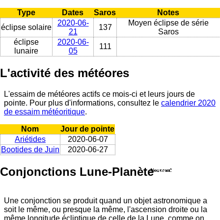
Type
Dates
Saros
Notes
2020-06-
Moyen éclipse de série
éclipse solaire
137
21
Saros
éclipse
2020-06-
111
lunaire
05
L'activité des météores
L'essaim de météores actifs ce mois-ci et leurs jours de
pointe. Pour plus d'informations, consultez le
calendrier 2020
de essaim météoritique
.
Nom
Jour de pointe
Ariétides
2020-06-07
Bootides de Juin
2020-06-27
Conjonctions Lune-Planète
Une conjonction se produit quand un objet astronomique a
soit le même, ou presque la même, l'ascension droite ou la
même longitude écliptique de celle de la Lune, comme on