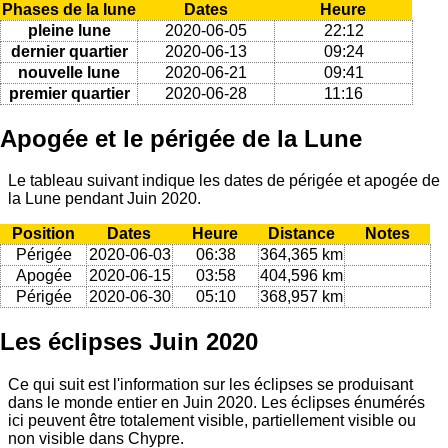
Phases de la lune
Dates
Heure
pleine lune
2020-06-05
22:12
dernier quartier
2020-06-13
09:24
nouvelle lune
2020-06-21
09:41
premier quartier
2020-06-28
11:16
Apogée et le périgée de la Lune
Le tableau suivant indique les dates de périgée et apogée de
la Lune pendant Juin 2020.
Position
Dates
Heure
Distance
Notes
Périgée
2020-06-03
06:38
364,365 km
Apogée
2020-06-15
03:58
404,596 km
Périgée
2020-06-30
05:10
368,957 km
Les éclipses Juin 2020
Ce qui suit est l'information sur les éclipses se produisant
dans le monde entier en Juin 2020. Les éclipses énumérés
ici peuvent être totalement visible, partiellement visible ou
non visible dans Chypre.