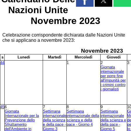
Nazioni Unite
Novembre 2023
Celebrazione corrispondente dichiarata dalle Nazioni Unite
che si applicano a novembre 2023:
Novembre
2023
s
L
unedi
M
artedì
M
ercoledì
G
iovedi
44
1
2
3
Giornata
internazionale
per porre fine
all'impunità per
i crimini contro
i giornalisti
45
6
7
8
9
1
Giornata
Settimana
Settimana
Settimana
Gi
Internazionale per la
internazionale
internazionale della
internazionale
Mo
Prevenzione dello
della scienza
scienza e della
della scienza e
de
Sfruttamento
e della pace -
pace - Giorno 4
della pace -
pe
dell'Ambiente in
Giorno 3
Giorno 5
lo