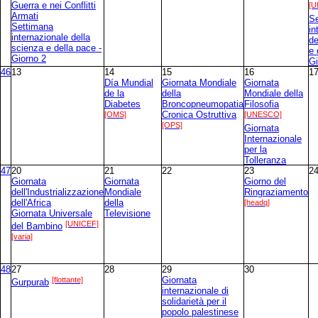
Guerra e nei Conflitti
[
Armati
S
Settimana
in
internazionale della
de
scienza e della pace -
e 
Giorno 2
Gi
46
13
14
15
16
1
Día Mundial
Giornata Mondiale
Giornata
de la
della
Mondiale della
Diabetes
Broncopneumopatia
Filosofia
[OMS]
Cronica Ostruttiva
[UNESCO]
[OPS]
Giornata
Internazionale
per la
Tolleranza
47
20
21
22
23
2
Giornata
Giornata
Giorno del
dell'Industrializzazione
Mondiale
Ringraziamento
dell'Africa
della
[headq]
Giornata Universale
Televisione
[UNICEF]
del Bambino
[varia]
48
27
28
29
30
[flottante]
Giornata
Gurpurab
internazionale di
solidarietà per il
popolo palestinese