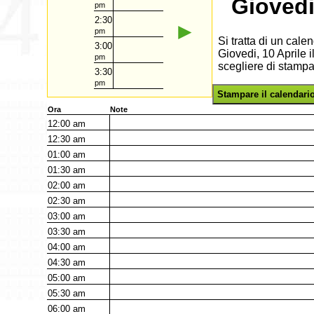
Giovedi
pm
2:30
►
pm
Si tratta di un cal
3:00
Giovedi, 10 Aprile 
pm
scegliere di stampa
3:30
pm
Stampare il calendari
Ora
Note
12:00
am
12:30
am
01:00
am
01:30
am
02:00
am
02:30
am
03:00
am
03:30
am
04:00
am
04:30
am
05:00
am
05:30
am
06:00
am