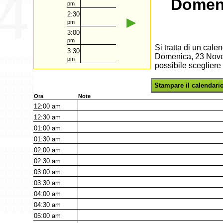
Domeni
pm
2:30
►
pm
3:00
pm
Si tratta di un cal
3:30
Domenica, 23 Novem
pm
possibile scegliere
Stampare il calendari
Ora
Note
12:00
am
12:30
am
01:00
am
01:30
am
02:00
am
02:30
am
03:00
am
03:30
am
04:00
am
04:30
am
05:00
am