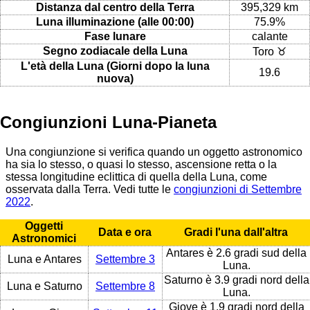
Distanza dal centro della Terra
395,329 km
Luna illuminazione (alle 00:00)
75.9%
Fase lunare
calante
Segno zodiacale della Luna
Toro ♉
L'età della Luna (Giorni dopo la luna
19.6
nuova)
Congiunzioni Luna-Pianeta
Una congiunzione si verifica quando un oggetto astronomico
ha sia lo stesso, o quasi lo stesso, ascensione retta o la
stessa longitudine eclittica di quella della Luna, come
osservata dalla Terra. Vedi tutte le
congiunzioni di Settembre
2022
.
Oggetti
Data e ora
Gradi l'una dall'altra
Astronomici
Antares è 2.6 gradi sud della
Luna e Antares
Settembre 3
Luna.
Saturno è 3.9 gradi nord della
Luna e Saturno
Settembre 8
Luna.
Giove è 1.9 gradi nord della