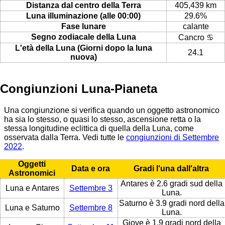
Distanza dal centro della Terra
405,439 km
Luna illuminazione (alle 00:00)
29.6%
Fase lunare
calante
Segno zodiacale della Luna
Cancro ♋
L'età della Luna (Giorni dopo la luna
24.1
nuova)
Congiunzioni Luna-Pianeta
Una congiunzione si verifica quando un oggetto astronomico
ha sia lo stesso, o quasi lo stesso, ascensione retta o la
stessa longitudine eclittica di quella della Luna, come
osservata dalla Terra. Vedi tutte le
congiunzioni di Settembre
2022
.
Oggetti
Data e ora
Gradi l'una dall'altra
Astronomici
Antares è 2.6 gradi sud della
Luna e Antares
Settembre 3
Luna.
Saturno è 3.9 gradi nord della
Luna e Saturno
Settembre 8
Luna.
Giove è 1.9 gradi nord della