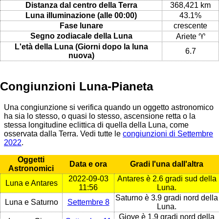
Distanza dal centro della Terra
368,421 km
Luna illuminazione (alle 00:00)
43.1%
Fase lunare
crescente
Segno zodiacale della Luna
Ariete ♈
L'età della Luna (Giorni dopo la luna
6.7
nuova)
Congiunzioni Luna-Pianeta
Una congiunzione si verifica quando un oggetto astronomico
ha sia lo stesso, o quasi lo stesso, ascensione retta o la
stessa longitudine eclittica di quella della Luna, come
osservata dalla Terra. Vedi tutte le
congiunzioni di Settembre
2022
.
Oggetti
Data e ora
Gradi l'una dall'altra
Astronomici
2022-09-03
Antares è 2.6 gradi sud della
Luna e Antares
11:56
Luna.
Saturno è 3.9 gradi nord della
Luna e Saturno
Settembre 8
Luna.
Giove è 1.9 gradi nord della