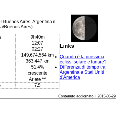
r Buenos Aires, Argentina il
na/Buenos Aires)
a
9h40m
12:07
Links
02:27
149,674,564 km
Quando è la prossima
363,447 km
eclissi solare e lunare?
51.4%
Differenza di tempo tra
Argentina e Stati Uniti
crescente
d'America
Ariete ♈
)
7.5
Contenuto aggiornato il 2015-06-29