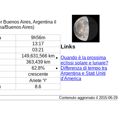
r Buenos Aires, Argentina il
ina/Buenos Aires)
a
9h56m
13:17
Links
03:21
149,631,566 km
Quando è la prossima
363,439 km
eclissi solare e lunare?
62.8%
Differenza di tempo tra
Argentina e Stati Uniti
crescente
d'America
Ariete ♈
)
8.6
Contenuto aggiornato il 2015-06-29