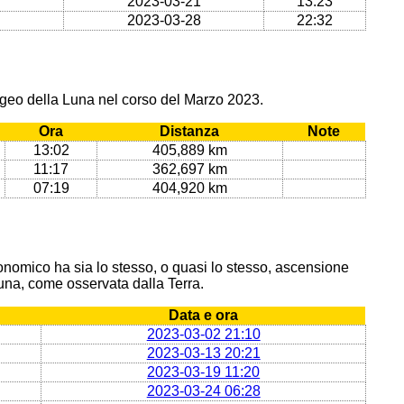
2023-03-21
13:23
2023-03-28
22:32
ogeo della Luna nel corso del Marzo 2023.
Ora
Distanza
Note
13:02
405,889 km
11:17
362,697 km
07:19
404,920 km
onomico ha sia lo stesso, o quasi lo stesso, ascensione
 Luna, come osservata dalla Terra.
Data e ora
2023-03-02 21:10
2023-03-13 20:21
2023-03-19 11:20
2023-03-24 06:28