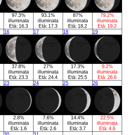
97.3%
93.1%
87%
79.2%
illuminata
illuminata
illuminata
illuminata
Età:
16.3
Età:
17.3
Età:
18.2
Età:
19.2
16
17
18
19
37.8%
27%
17.3%
9.2%
illuminata
illuminata
illuminata
illuminata
Età:
23.3
Età:
24.4
Età:
25.5
Età:
26.6
23
24
25
26
2.8%
7.6%
14.4%
22.5%
illuminata
illuminata
illuminata
illuminata
Età:
1.6
Età:
2.6
Età:
3.7
Età:
4.6
30
31