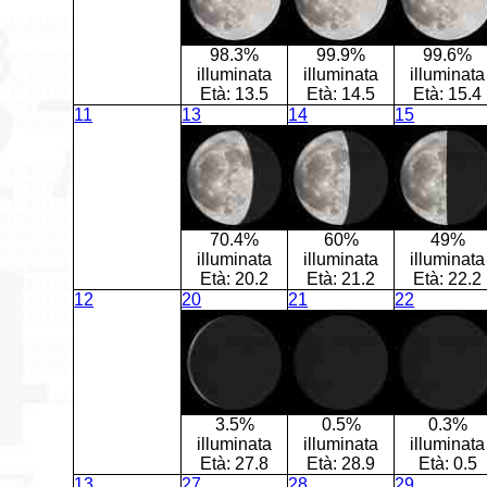
98.3%
99.9%
99.6%
illuminata
illuminata
illuminata
Età:
13.5
Età:
14.5
Età:
15.4
11
13
14
15
70.4%
60%
49%
illuminata
illuminata
illuminata
Età:
20.2
Età:
21.2
Età:
22.2
12
20
21
22
3.5%
0.5%
0.3%
illuminata
illuminata
illuminata
Età:
27.8
Età:
28.9
Età:
0.5
13
27
28
29