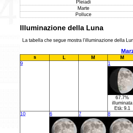
Pleiadi
Marte
Polluce
Illuminazione della Luna
La tabella che segue mostra l'illuminazione della Lun
Mar
s
L
M
M
9
1
67.7%
illuminata
Età:
9.1
10
6
7
8