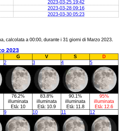
2023-03-25 19:42
2023-03-28 09:16
2023-03-30 05:23
a, calcolata a 00:00, durante i 31 giorni di Marzo 2023.
zo 2023
G
V
S
D
2
3
4
5
76.2%
83.8%
90.1%
95%
illuminata
illuminata
illuminata
illuminata
Età:
10
Età:
10.9
Età:
11.8
Età:
12.6
9
10
11
12