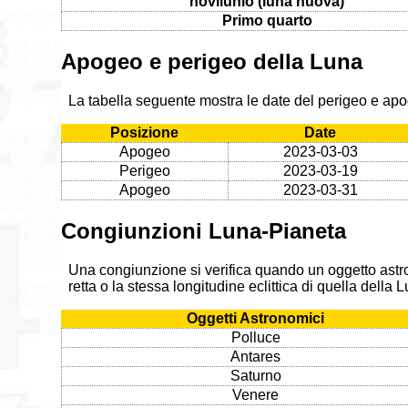
novilunio (luna nuova)
Primo quarto
Apogeo e perigeo della Luna
La tabella seguente mostra le date del perigeo e ap
Posizione
Date
Apogeo
2023-03-03
Perigeo
2023-03-19
Apogeo
2023-03-31
Congiunzioni Luna-Pianeta
Una congiunzione si verifica quando un oggetto astr
retta o la stessa longitudine eclittica di quella della
Oggetti Astronomici
Polluce
Antares
Saturno
Venere