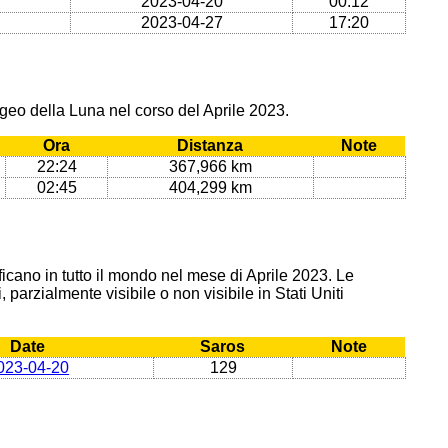
2023-04-20
00:12
2023-04-27
17:20
geo della Luna nel corso del Aprile 2023.
Ora
Distanza
Note
22:24
367,966 km
02:45
404,299 km
rificano in tutto il mondo nel mese di Aprile 2023. Le
 parzialmente visibile o non visibile in Stati Uniti
Date
Saros
Note
023-04-20
129