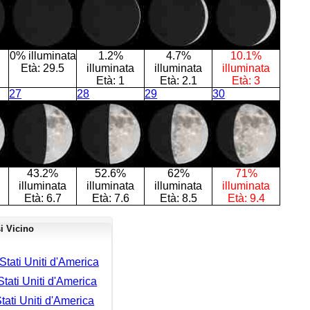
0% illuminata
1.2%
4.7%
10.1%
Età:
29.5
illuminata
illuminata
illuminata
Età:
1
Età:
2.1
Età:
3
27
28
29
30
43.2%
52.6%
62%
71%
illuminata
illuminata
illuminata
illuminata
Età:
6.7
Età:
7.6
Età:
8.5
Età:
9.4
i Vicino
tati Uniti d'America
tati Uniti d'America
tati Uniti d'America