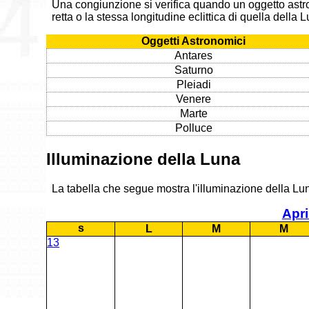
Una congiunzione si verifica quando un oggetto astr
retta o la stessa longitudine eclittica di quella della
Oggetti Astronomici
Antares
Saturno
Pleiadi
Venere
Marte
Polluce
Illuminazione della Luna
La tabella che segue mostra l'illuminazione della Luna
Apri
s
L
M
M
13