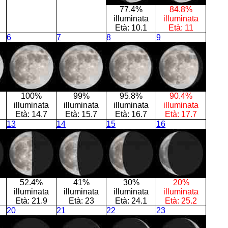
77.4%
84.8%
illuminata
illuminata
Età:
10.1
Età:
11
6
7
8
9
100%
99%
95.8%
90.4%
illuminata
illuminata
illuminata
illuminata
Età:
14.7
Età:
15.7
Età:
16.7
Età:
17.7
13
14
15
16
52.4%
41%
30%
20%
illuminata
illuminata
illuminata
illuminata
Età:
21.9
Età:
23
Età:
24.1
Età:
25.2
20
21
22
23