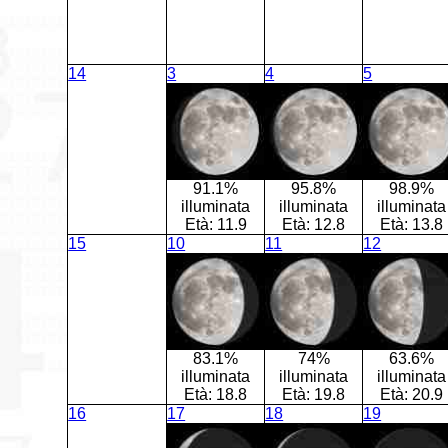
14
3
4
5
91.1%
95.8%
98.9%
illuminata
illuminata
illuminata
Età:
11.9
Età:
12.8
Età:
13.8
15
10
11
12
83.1%
74%
63.6%
illuminata
illuminata
illuminata
Età:
18.8
Età:
19.8
Età:
20.9
16
17
18
19