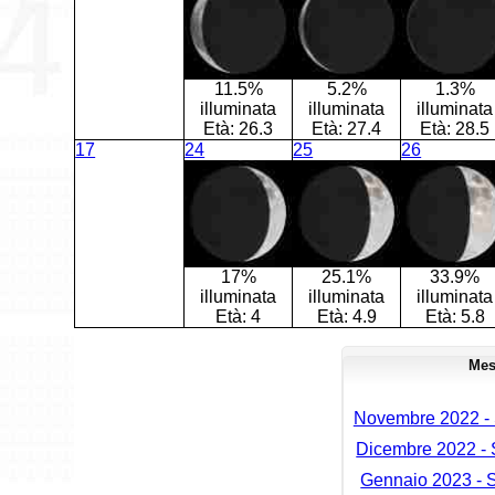
11.5%
5.2%
1.3%
illuminata
illuminata
illuminata
Età:
26.3
Età:
27.4
Età:
28.5
17
24
25
26
17%
25.1%
33.9%
illuminata
illuminata
illuminata
Età:
4
Età:
4.9
Età:
5.8
Mes
Novembre 2022 - S
Dicembre 2022 - S
Gennaio 2023 - S