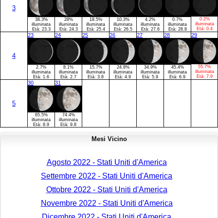
3
0.2%
38.3%
28%
18.5%
10.3%
4.2%
0.7%
illuminata
illuminata
illuminata
illuminata
illuminata
illuminata
illuminata
Età:
0.4
Età:
23.3
Età:
24.3
Età:
25.4
Età:
26.5
Età:
27.6
Età:
28.8
23
24
25
26
27
28
29
4
55.7%
2.7%
8.1%
15.7%
24.8%
34.9%
45.4%
illuminata
illuminata
illuminata
illuminata
illuminata
illuminata
illuminata
Età:
7.9
Età:
1.6
Età:
2.7
Età:
3.8
Età:
4.9
Età:
5.9
Età:
6.9
30
31
5
65.5%
74.4%
illuminata
illuminata
Età:
8.9
Età:
9.8
Mesi Vicino
Agosto 2022 - Stati Uniti d'America
Settembre 2022 - Stati Uniti d'America
Ottobre 2022 - Stati Uniti d'America
Novembre 2022 - Stati Uniti d'America
Dicembre 2022 - Stati Uniti d'America