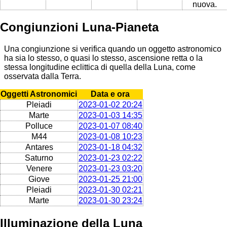
nuova.
Congiunzioni Luna-Pianeta
Una congiunzione si verifica quando un oggetto astronomico
ha sia lo stesso, o quasi lo stesso, ascensione retta o la
stessa longitudine eclittica di quella della Luna, come
osservata dalla Terra.
Oggetti Astronomici
Data e ora
Pleiadi
2023-01-02 20:24
Marte
2023-01-03 14:35
Polluce
2023-01-07 08:40
M44
2023-01-08 10:23
Antares
2023-01-18 04:32
Saturno
2023-01-23 02:22
Venere
2023-01-23 03:20
Giove
2023-01-25 21:00
Pleiadi
2023-01-30 02:21
Marte
2023-01-30 23:24
Illuminazione della Luna