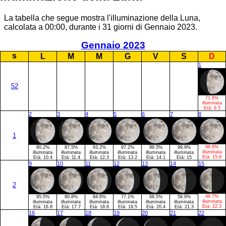
La tabella che segue mostra l'illuminazione della Luna,
calcolata a 00:00, durante i 31 giorni di Gennaio 2023.
Gennaio 2023
s
L
M
M
G
V
S
D
1
52
71.6%
illuminata
Età:
9.5
2
3
4
5
6
7
8
1
98.6%
80.2%
87.5%
93.2%
97.2%
99.5%
99.9%
illuminata
illuminata
illuminata
illuminata
illuminata
illuminata
illuminata
Età:
15.9
Età:
10.4
Età:
11.4
Età:
12.3
Età:
13.2
Età:
14.1
Età:
15
9
10
11
12
13
14
15
2
48.7%
95.5%
90.8%
84.6%
77.1%
68.5%
58.9%
illuminata
illuminata
illuminata
illuminata
illuminata
illuminata
illuminata
Età:
22.3
Età:
16.8
Età:
17.7
Età:
18.6
Età:
19.5
Età:
20.4
Età:
21.3
16
17
18
19
20
21
22