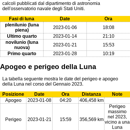
calcoli pubblicati dal dipartimento di astronomia
dell'osservatorio navale degli Stati Uniti.
Fasi di luna
Date
Ora
plenilunio (luna
2023-01-06
18:08
piena)
Ultimo quarto
2023-01-14
21:10
novilunio (luna
2023-01-21
15:53
nuova)
Primo quarto
2023-01-28
10:19
Apogeo e perigeo della Luna
La tabella seguente mostra le date del perigeo e apogeo
della Luna nel corso del Gennaio 2023.
Posizione
Date
Ora
Distanza
Note
Apogeo
2023-01-08
04:20
406,458 km
Perigeo
massimo
nel 2023,
Perigeo
2023-01-21
15:59
356,569 km
vicino a una
Luna