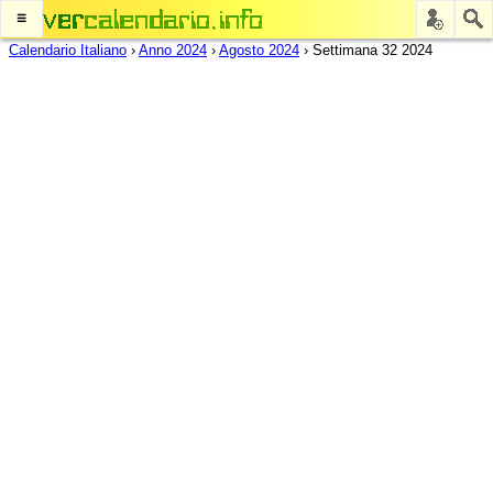
≡
Calendario Italiano
›
Anno 2024
›
Agosto 2024
›
Settimana 32 2024