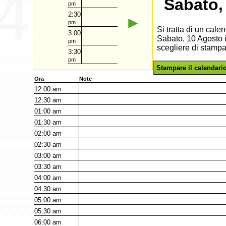
Sabato,
pm
2:30
►
pm
Si tratta di un cal
3:00
Sabato, 10 Agosto i
pm
scegliere di stampa
3:30
pm
Stampare il calendari
Ora
Note
12:00
am
12:30
am
01:00
am
01:30
am
02:00
am
02:30
am
03:00
am
03:30
am
04:00
am
04:30
am
05:00
am
05:30
am
06:00
am