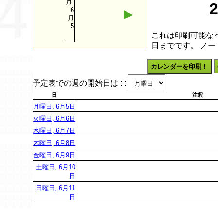
月,
►
6
月
5
これは印刷可能なペ
日までです。 ノ
カレンダーを印刷！
予定表での週の開始日は : :
日
注釈
月曜日, 6月5日
火曜日, 6月6日
水曜日, 6月7日
木曜日, 6月8日
金曜日, 6月9日
土曜日, 6月10
日
日曜日, 6月11
日