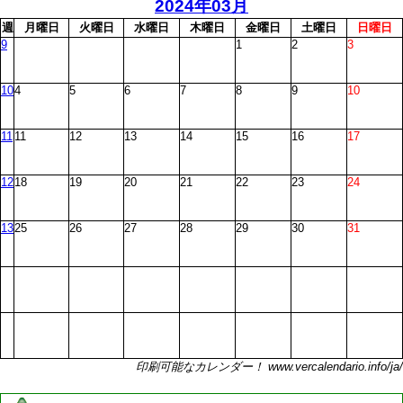
2024年03月
週
月
曜日
火
曜日
水
曜日
木
曜日
金
曜日
土
曜日
日
曜日
9
1
2
3
10
4
5
6
7
8
9
10
11
11
12
13
14
15
16
17
12
18
19
20
21
22
23
24
13
25
26
27
28
29
30
31
印刷可能なカレンダー！ www.vercalendario.info/ja/