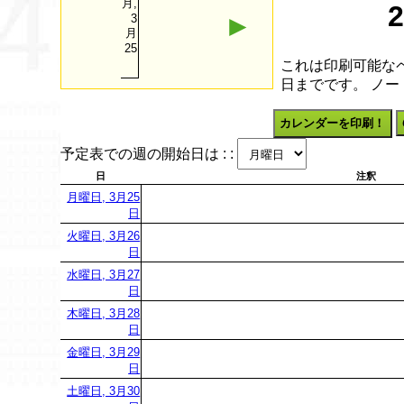
月,
►
3
月
25
これは印刷可能なペ
日までです。 ノ
カレンダーを印刷！
予定表での週の開始日は : :
日
注釈
月曜日, 3月25
日
火曜日, 3月26
日
水曜日, 3月27
日
木曜日, 3月28
日
金曜日, 3月29
日
土曜日, 3月30