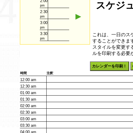
2:00
スケジュ
pm
2:30
►
pm
3:00
pm
3:30
これは、一日のス
pm
することができます
スタイルを変更す
ルを印刷する必要
カレンダーを印刷！
時間
注釈
12:00
am
12:30
am
01:00
am
01:30
am
02:00
am
02:30
am
03:00
am
03:30
am
04:00
am