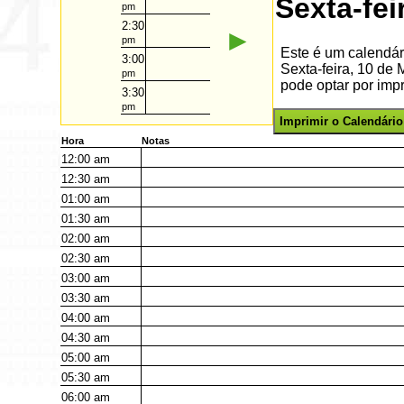
Sexta-fe
pm
2:30
►
pm
Este é um calendár
3:00
Sexta-feira, 10 de
pm
pode optar por impr
3:30
pm
Imprimir o Calendário
Hora
Notas
12:00
am
12:30
am
01:00
am
01:30
am
02:00
am
02:30
am
03:00
am
03:30
am
04:00
am
04:30
am
05:00
am
05:30
am
06:00
am