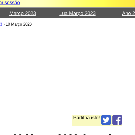
iar sessão
Março 2023
Lua Março 2023
Ano 
23
›
10 Março 2023
Partilha isto!