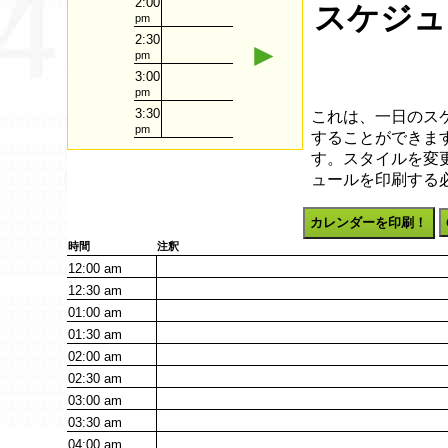
2:00
スケジュー
pm
2:30
►
pm
3:00
pm
3:30
これは、一日のス
pm
することができます
す。スタイルを変
ュールを印刷する
カレンダーを印刷！
時間
注釈
12:00
am
12:30
am
01:00
am
01:30
am
02:00
am
02:30
am
03:00
am
03:30
am
04:00
am