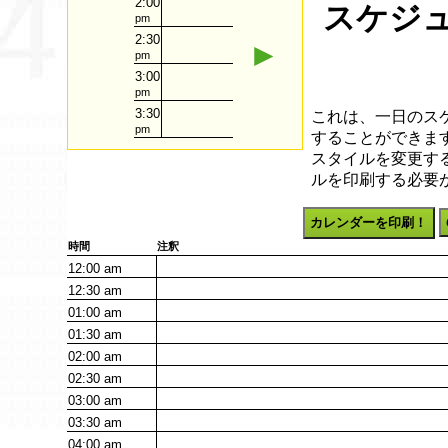
2:00
スケジュ
pm
2:30
►
pm
3:00
pm
3:30
これは、一日のス
pm
することができます
スタイルを変更す
ルを印刷する必要
カレンダーを印刷！
時間
注釈
12:00
am
12:30
am
01:00
am
01:30
am
02:00
am
02:30
am
03:00
am
03:30
am
04:00
am