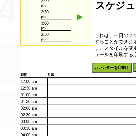
2:00
スケジュー
pm
2:30
►
pm
3:00
pm
3:30
これは、一日のス
pm
することができます
す。スタイルを変
ュールを印刷する
カレンダーを印刷！
時間
注釈
12:00
am
12:30
am
01:00
am
01:30
am
02:00
am
02:30
am
03:00
am
03:30
am
04:00
am