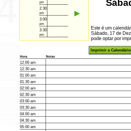
Sába
pm
2:30
►
pm
3:00
pm
Este é um calendár
3:30
Sábado, 17 de Dez
pm
pode optar por impr
Imprimir o Calendário
Hora
Notas
12:00
am
12:30
am
01:00
am
01:30
am
02:00
am
02:30
am
03:00
am
03:30
am
04:00
am
04:30
am
05:00
am