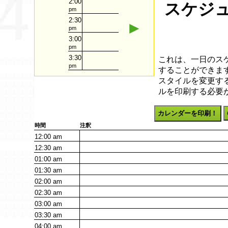
2:00
スケジュ
pm
2:30
►
pm
3:00
pm
3:30
これは、一日のス
pm
することができます
スタイルを変更す
ルを印刷する必要
カレンダーを印刷！
時間
注釈
12:00
am
12:30
am
01:00
am
01:30
am
02:00
am
02:30
am
03:00
am
03:30
am
04:00
am