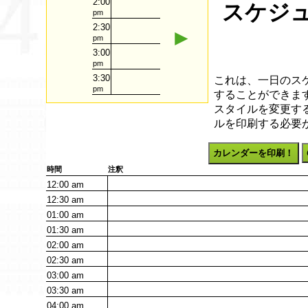
2:00
スケジュ
pm
2:30
►
pm
3:00
pm
3:30
これは、一日のス
pm
することができます
スタイルを変更す
ルを印刷する必要
カレンダーを印刷！
時間
注釈
12:00
am
12:30
am
01:00
am
01:30
am
02:00
am
02:30
am
03:00
am
03:30
am
04:00
am