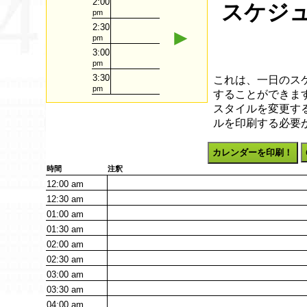
2:00
スケジュ
pm
2:30
►
pm
3:00
pm
3:30
これは、一日のス
pm
することができます
スタイルを変更す
ルを印刷する必要
カレンダーを印刷！
時間
注釈
12:00
am
12:30
am
01:00
am
01:30
am
02:00
am
02:30
am
03:00
am
03:30
am
04:00
am