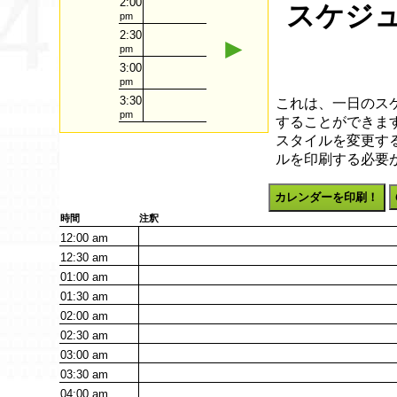
2:00
スケジュ
pm
2:30
►
pm
3:00
pm
3:30
これは、一日のス
pm
することができます
スタイルを変更す
ルを印刷する必要
カレンダーを印刷！
時間
注釈
12:00
am
12:30
am
01:00
am
01:30
am
02:00
am
02:30
am
03:00
am
03:30
am
04:00
am