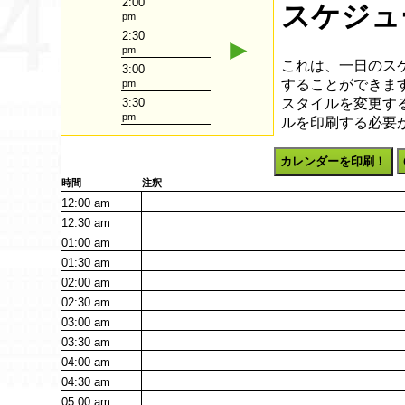
2:00
スケジュー
pm
2:30
►
pm
これは、一日のス
3:00
することができます
pm
スタイルを変更す
3:30
pm
ルを印刷する必要
カレンダーを印刷！
時間
注釈
12:00
am
12:30
am
01:00
am
01:30
am
02:00
am
02:30
am
03:00
am
03:30
am
04:00
am
04:30
am
05:00
am