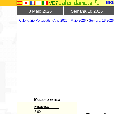
Inic
3 Maio 2026
Semana 18 2026
Calendário Português
›
Ano 2026
›
Maio 2026
›
Semana 18 2026
Mudar o estilo
Hora
Notas
2:00