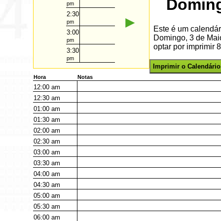
Doming
pm
2:30
►
pm
Este é um calendár
3:00
Domingo, 3 de Mai
pm
optar por imprimir 
3:30
pm
Imprimir o Calendário
Hora
Notas
12:00
am
12:30
am
01:00
am
01:30
am
02:00
am
02:30
am
03:00
am
03:30
am
04:00
am
04:30
am
05:00
am
05:30
am
06:00
am