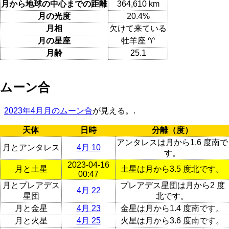
月から地球の中心までの距離
364,610 km
月の光度
20.4%
月相
欠けて来ている
月の星座
牡羊座 ♈
月齢
25.1
ムーン合
2023年4月月のムーン合
が見える。.
天体
日時
分離（度）
アンタレスは月から1.6 度南で
月とアンタレス
4月 10
す。
2023-04-16
月と土星
土星は月から3.5 度北です。
00:47
月とプレアデス
プレアデス星団は月から2 度
4月 22
星団
北です。
月と金星
4月 23
金星は月から1.4 度南です。
月と火星
4月 25
火星は月から3.6 度南です。