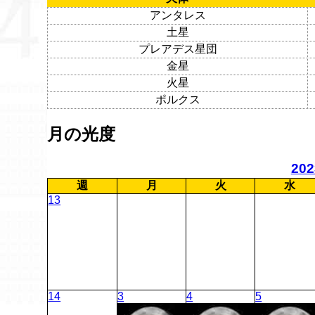
アンタレス
土星
プレアデス星団
金星
火星
ポルクス
月の光度
20
週
月
火
水
13
14
3
4
5