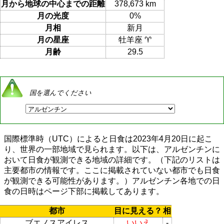
月から地球の中心までの距離
378,673 km
月の光度
0%
月相
新月
月の星座
牡羊座 ♈
月齢
29.5
国を選んでください
国際標準時（UTC）によると日食は2023年4月20日に起こ
り、世界の一部地域で見られます。以下は、アルゼンチンに
おいて日食が観測できる地域の詳細です。（下記のリストは
主要都市の情報です。ここに掲載されていない都市でも日食
が観測できる可能性があります。）アルゼンチン各地での日
食の日時はページ下部に掲載してあります。
都市
目に見える？
相
ブエノスアイレス
いいえ
-