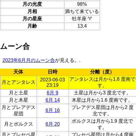
月の光度
98%
月相
満ちて来ている
月の星座
牡羊座 ♈
月齢
13.4
ムーン合
2023年6月月のムーン合
が見える。.
天体
日時
分離（度）
アンタレスは月から1.6 度南で
2023-06-03
月とアンタレス
23:19
す。
月と土星
6月 9
土星は月から3 度北です。
月と木星
6月 14
木星は月から1.6 度南です。
月とプレアデス
プレアデス星団は月から2 度
6月 16
星団
北です。
ポルクスは月から1.9 度北で
月とポルクス
6月 20
す。
月とプレセペ星
プレセペ星団は月から4 度南