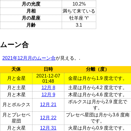
月の光度
10.2%
月相
満ちて来ている
月の星座
牡羊座 ♈
月齢
3.1
ムーン合
2021年12月月のムーン合
が見える。.
天体
日時
分離（度）
2021-12-07
月と金星
金星は月から1.9 度北です。
01:48
月と土星
12月 8
土星は月から4.2 度北です。
月と木星
12月 9
木星は月から4.6 度北です。
ポルクスは月から2.9 度北で
月とポルクス
12月 21
す。
月とプレセペ
プレセペ星団は月から3.6 度南
12月 22
星団
です。
月と火星
12月 31
火星は月から0.9 度北です。