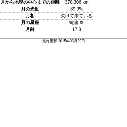
月から地球の中心までの距離
370,306 km
月の光度
89.9%
月相
欠けて来ている
月の星座
蠍座 ♏
月齢
17.8
最終更新 2015年06月29日