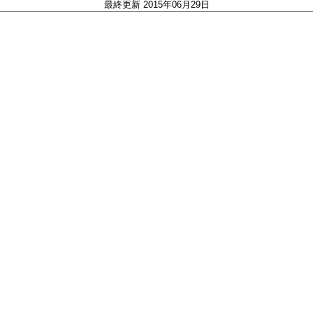
最終更新 2015年06月29日