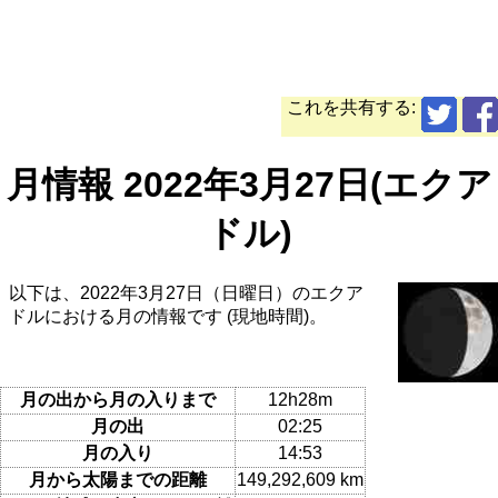
これを共有する:
月情報 2022年3月27日(エクア
ドル)
以下は、2022年3月27日（日曜日）のエクア
ドルにおける月の情報です (現地時間)。
月の出から月の入りまで
12h28m
月の出
02:25
月の入り
14:53
月から太陽までの距離
149,292,609 km