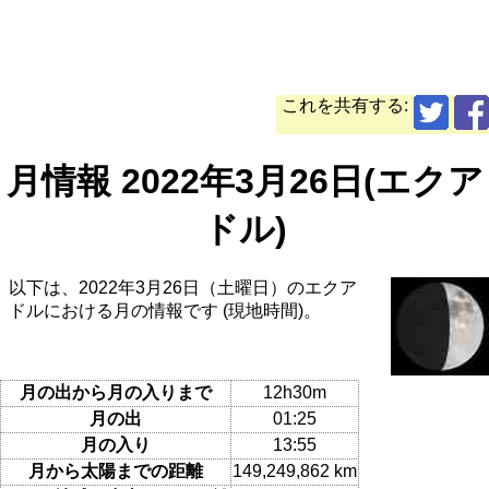
これを共有する:
月情報 2022年3月26日(エクア
ドル)
以下は、2022年3月26日（土曜日）のエクア
ドルにおける月の情報です (現地時間)。
月の出から月の入りまで
12h30m
月の出
01:25
月の入り
13:55
月から太陽までの距離
149,249,862 km