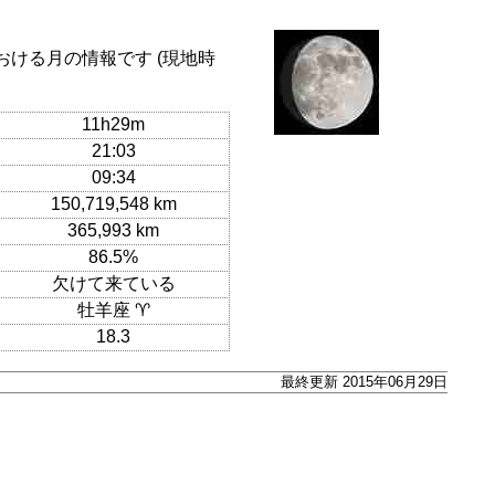
おける月の情報です (現地時
11h29m
21:03
09:34
150,719,548 km
365,993 km
86.5%
欠けて来ている
牡羊座 ♈
18.3
最終更新 2015年06月29日