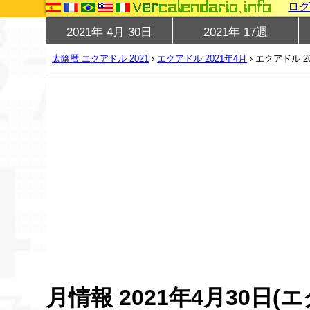
ロ
2021年 4月 30日
2021年 17週
太陰暦 エクアドル 2021
›
エクアドル 2021年4月
›
エクアドル 20
月情報 2021年4月30日(