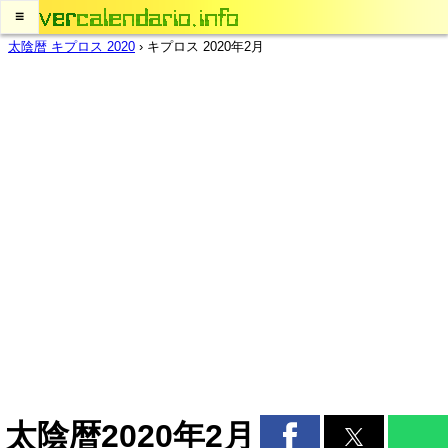
≡
太陰暦 キプロス 2020
›
キプロス 2020年2月
太陰暦2020年2月