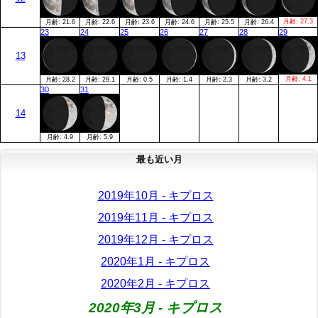
月齢:
27.3
月齢:
21.6
月齢:
22.6
月齢:
23.6
月齢:
24.6
月齢:
25.5
月齢:
26.4
23
24
25
26
27
28
29
13
月齢:
4.1
月齢:
28.2
月齢:
29.1
月齢:
0.5
月齢:
1.4
月齢:
2.3
月齢:
3.2
30
31
14
月齢:
4.9
月齢:
5.9
最も近い月
2019年10月 - キプロス
2019年11月 - キプロス
2019年12月 - キプロス
2020年1月 - キプロス
2020年2月 - キプロス
2020年3月 - キプロス