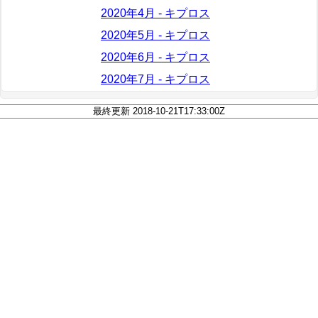
2020年4月 - キプロス
2020年5月 - キプロス
2020年6月 - キプロス
2020年7月 - キプロス
最終更新 2018-10-21T17:33:00Z