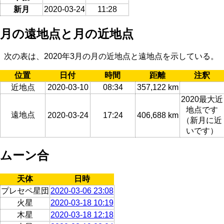
新月
2020-03-24
11:28
月の遠地点と月の近地点
次の表は、2020年3月の月の近地点と遠地点を示している。
位置
日付
時間
距離
注釈
近地点
2020-03-10
08:34
357,122 km
2020最大近
地点です
遠地点
2020-03-24
17:24
406,688 km
（新月に近
いです）
ムーン合
天体
日時
プレセペ星団
2020-03-06 23:08
火星
2020-03-18 10:19
木星
2020-03-18 12:18