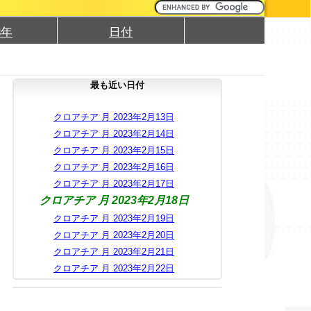
3年
日付
最も近い日付
クロアチア 月 2023年2月13日
クロアチア 月 2023年2月14日
クロアチア 月 2023年2月15日
クロアチア 月 2023年2月16日
クロアチア 月 2023年2月17日
クロアチア 月 2023年2月18日
クロアチア 月 2023年2月19日
クロアチア 月 2023年2月20日
クロアチア 月 2023年2月21日
クロアチア 月 2023年2月22日