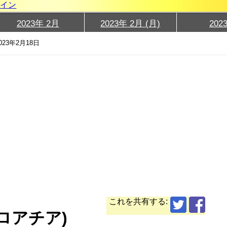
グイン
2023年 2月
2023年 2月 (月)
202
23年2月18日
これを共有する:
クロアチア)