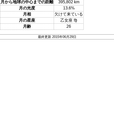
月から地球の中心までの距離
395,802 km
月の光度
13.6%
月相
欠けて来ている
月の星座
乙女座 ♍
月齢
26
最終更新 2015年06月29日