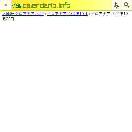
≡
太陰暦 クロアチア 2022
›
クロアチア 2022年10月
›
クロアチア 2022年10
月22日