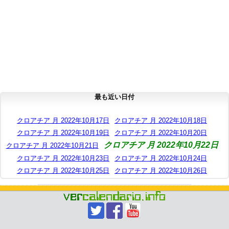
最も近い日付
クロアチア 月 2022年10月17日
クロアチア 月 2022年10月18日
クロアチア 月 2022年10月19日
クロアチア 月 2022年10月20日
クロアチア 月 2022年10月22日
クロアチア 月 2022年10月21日
クロアチア 月 2022年10月23日
クロアチア 月 2022年10月24日
クロアチア 月 2022年10月25日
クロアチア 月 2022年10月26日