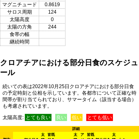
マグニチュード
0.8619
サロス周期
124
太陽高度
0
太陽の方角
244
食帯の幅
継続時間
クロアチアにおける部分日食のスケジュ
ール
続いての表は2022年10月25日クロアチアにおける部分日食
の予定時刻と位相を示しています。各都市について正確な時
間帯が割り当てられており、サマータイム（該当する場合）
も考慮されています。
太陽高度:
とても良い
良い
低い
とても低い
詳細
太
皆既
太
ア
皆既
太