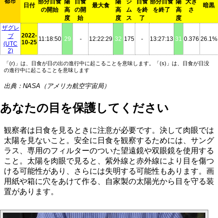
都市
部分日食
陽
日食
陽
ジ
日食
部分日食
陽
大き
日付
最大食
暗黒
の開始
高
の開
高
ム
を終
を終了
高
さ
度
始
度
ス
了
度
ザグレ
2022-
ブ
11:18:50
29
-
12:22:29
32
175
-
13:27:13
31
0.376
26.1%
10-25
(UTC
2)
「(r)」は、日食が日の出の進行中に起こることを意味します。「(s)」は、日食が日没
の進行中に起こることを意味します
出典：NASA（アメリカ航空宇宙局）
あなたの目を保護してください
観察者は日食を見るときに注意が必要です。決して肉眼では
太陽を見ないこと。安全に日食を観察するためには、サング
ラス、専用のフィルターのついた望遠鏡や双眼鏡を使用する
こと。太陽を肉眼で見ると、紫外線と赤外線により目を傷つ
ける可能性があり、さらには失明する可能性もあります。画
用紙や箱に穴をあけて作る、自家製の太陽光から目を守る装
置があります。