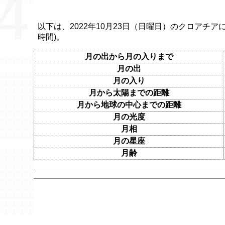
以下は、2022年10月23日（日曜日）のクロアチア
時間)。
月の出から月の入りまで
月の出
月の入り
月から太陽までの距離
月から地球の中心までの距離
月の光度
月相
月の星座
月齢